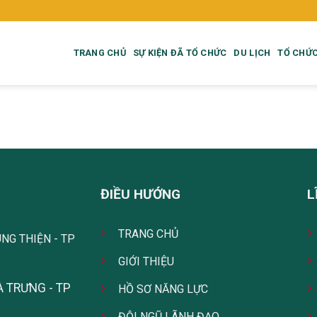
TRANG CHỦ
SỰ KIỆN ĐÃ TỔ CHỨC
DU LỊCH
TỔ CHỨC
ĐIỀU HƯỚNG
L
TRANG CHỦ
ÙNG THIỆN - TP
GIỚI THIỆU
À TRƯNG - TP
HỒ SƠ NĂNG LỰC
ĐỘI NGŨ LÃNH ĐẠO