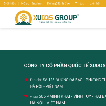
Skip
Giới thiệu
Hồ sơ năng lực
Đội ngũ lãnh đạo
Tin tức
Liên hệ
to
content
CÔNG TY CỔ PHẦN QUỐC TẾ XUDOS
Địa chỉ: Số 123 ĐƯỜNG ĐÁ BẠC - PHƯỜNG T
HÀ NỘI - VIỆT NAM.
505 P.MINH KHAI - VĨNH TUY - HAI B
VPDD:
HÀ NỘI - VIỆT NAM