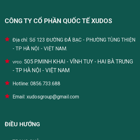
CÔNG TY CỔ PHẦN QUỐC TẾ XUDOS
Địa chỉ: Số 123 ĐƯỜNG ĐÁ BẠC - PHƯỜNG TÙNG THIỆN
- TP HÀ NỘI - VIỆT NAM.
505 P.MINH KHAI - VĨNH TUY - HAI BÀ TRƯNG
VPDD:
- TP HÀ NỘI - VIỆT NAM
Hotline: 0856.733.688
Email: xudosgroup@gmail.com
ĐIỀU HƯỚNG