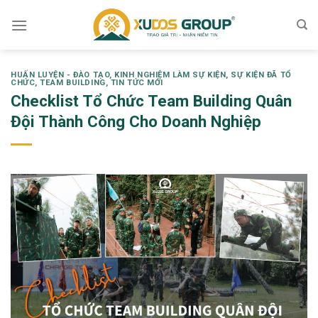
Skip
to
content
HUẤN LUYỆN - ĐÀO TẠO
,
KINH NGHIỆM LÀM SỰ KIỆN
,
SỰ KIỆN ĐÃ TỔ
CHỨC
,
TEAM BUILDING
,
TIN TỨC MỚI
Checklist Tổ Chức Team Building Quân
Đội Thành Công Cho Doanh Nghiệp