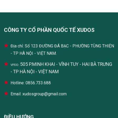
CÔNG TY CỔ PHẦN QUỐC TẾ XUDOS
Địa chỉ: Số 123 ĐƯỜNG ĐÁ BẠC - PHƯỜNG TÙNG THIỆN
- TP HÀ NỘI - VIỆT NAM.
505 P.MINH KHAI - VĨNH TUY - HAI BÀ TRƯNG
VPDD:
- TP HÀ NỘI - VIỆT NAM
Hotline: 0856.733.688
Email: xudosgroup@gmail.com
ĐIỀU HƯỚNG