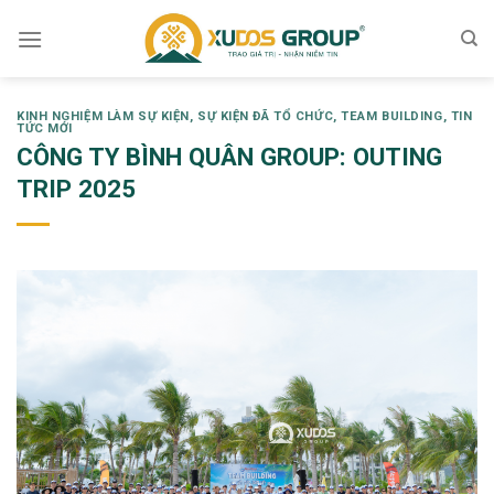
Skip
to
content
KINH NGHIỆM LÀM SỰ KIỆN
,
SỰ KIỆN ĐÃ TỔ CHỨC
,
TEAM BUILDING
,
TIN
TỨC MỚI
CÔNG TY BÌNH QUÂN GROUP: OUTING
TRIP 2025