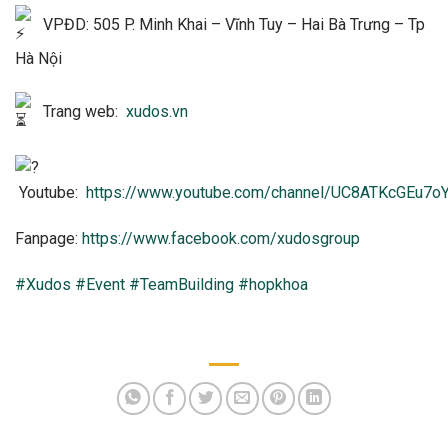
VPĐD: 505 P. Minh Khai – Vĩnh Tuy – Hai Bà Trưng – Tp
Hà Nội
Trang web:
xudos.vn
Youtube:
https://www.youtube.com/channel/UC8ATKcGEu7
Fanpage:
https://www.facebook.com/xudosgroup
#Xudos
#Event
#TeamBuilding
#hopkhoa