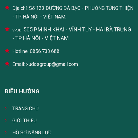
Địa chỉ: Số 123 ĐƯỜNG ĐÁ BẠC - PHƯỜNG TÙNG THIỆN
- TP HÀ NỘI - VIỆT NAM.
505 P.MINH KHAI - VĨNH TUY - HAI BÀ TRƯNG
VPDD:
- TP HÀ NỘI - VIỆT NAM
Hotline: 0856.733.688
Email: xudosgroup@gmail.com
ĐIỀU HƯỚNG
TRANG CHỦ
GIỚI THIỆU
HỒ SƠ NĂNG LỰC