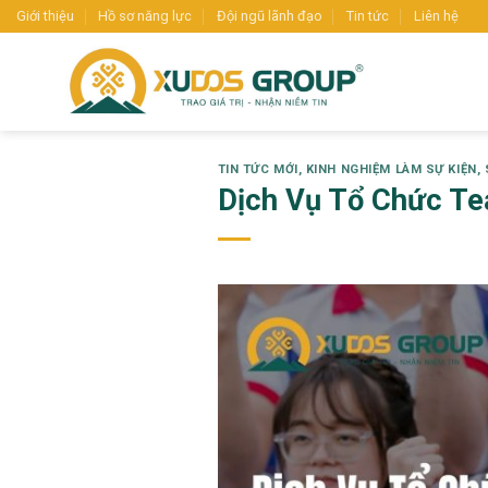
Skip
Giới thiệu
Hồ sơ năng lực
Đội ngũ lãnh đạo
Tin tức
Liên hệ
to
content
TIN TỨC MỚI
,
KINH NGHIỆM LÀM SỰ KIỆN
,
Dịch Vụ Tổ Chức Te