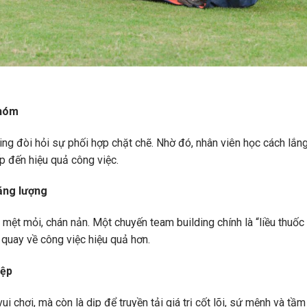
nhóm
ding đòi hỏi sự phối hợp chặt chẽ. Nhờ đó, nhân viên học cách lắn
ếp đến hiệu quả công việc.
năng lượng
mệt mỏi, chán nản. Một chuyến team building chính là “liều thuốc 
 quay về công việc hiệu quả hơn.
iệp
ui chơi, mà còn là dịp để truyền tải giá trị cốt lõi, sứ mệnh và t