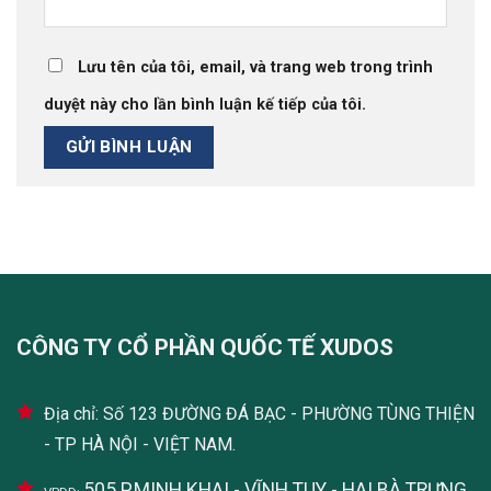
Lưu tên của tôi, email, và trang web trong trình
duyệt này cho lần bình luận kế tiếp của tôi.
CÔNG TY CỔ PHẦN QUỐC TẾ XUDOS
Địa chỉ: Số 123 ĐƯỜNG ĐÁ BẠC - PHƯỜNG TÙNG THIỆN
- TP HÀ NỘI - VIỆT NAM.
505 P.MINH KHAI - VĨNH TUY - HAI BÀ TRƯNG