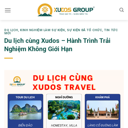
Skip
to
content
DU LỊCH
,
KINH NGHIỆM LÀM SỰ KIỆN
,
SỰ KIỆN ĐÃ TỔ CHỨC
,
TIN TỨC
MỚI
Du lịch cùng Xudos – Hành Trình Trải
Nghiệm Không Giới Hạn