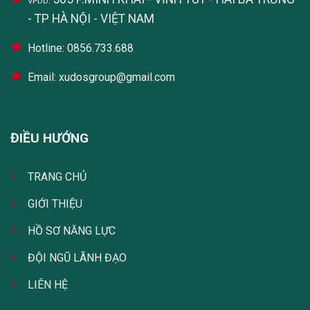
VPDD:
- TP HÀ NỘI - VIỆT NAM
Hotline: 0856.733.688
Email: xudosgroup@gmail.com
ĐIỀU HƯỚNG
TRANG CHỦ
GIỚI THIỆU
HỒ SƠ NĂNG LỰC
ĐỘI NGŨ LÃNH ĐẠO
LIÊN HỆ