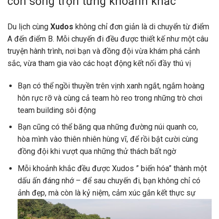
còn sống trọn từng khoảnh khắc
Du lịch cùng
Xudos
không chỉ đơn giản là di chuyển từ điểm
A đến điểm B. Mỗi chuyến đi đều được thiết kế như một câu
truyện hành trình, nơi bạn và đồng đội vừa khám phá cảnh
sắc, vừa tham gia vào các hoạt động kết nối đầy thú vị
Bạn có thể ngồi thuyền trên vịnh xanh ngắt, ngắm hoàng
hôn rực rỡ và cùng cả team hò reo trong những trò chơi
team building sôi động
Bạn cũng có thể băng qua những đường núi quanh co,
hòa mình vào thiên nhiên hùng vĩ, để rồi bật cười cùng
đồng đội khi vượt qua những thử thách bất ngờ
Mỗi khoảnh khắc đều được Xudos ” biến hóa” thành một
dấu ấn đáng nhớ – để sau chuyến đi, bạn không chỉ có
ảnh đẹp, mà còn là kỷ niệm, cảm xúc gắn kết thực sự