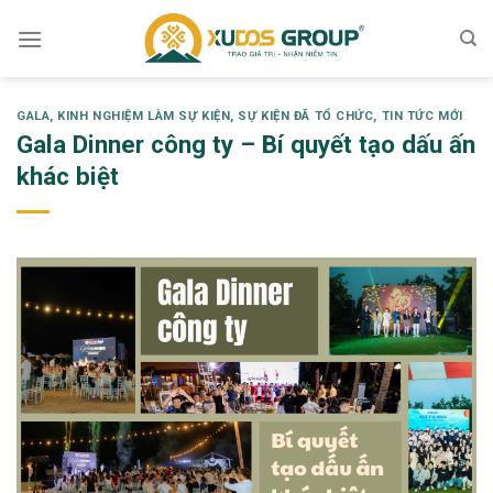
Skip
to
content
GALA
,
KINH NGHIỆM LÀM SỰ KIỆN
,
SỰ KIỆN ĐÃ TỔ CHỨC
,
TIN TỨC MỚI
Gala Dinner công ty – Bí quyết tạo dấu ấn
khác biệt