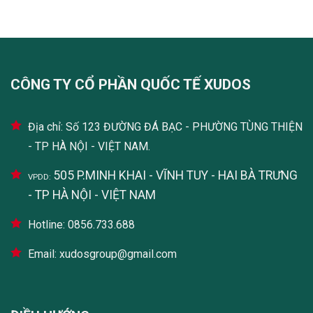
CÔNG TY CỔ PHẦN QUỐC TẾ XUDOS
Địa chỉ: Số 123 ĐƯỜNG ĐÁ BẠC - PHƯỜNG TÙNG THIỆN
- TP HÀ NỘI - VIỆT NAM.
505 P.MINH KHAI - VĨNH TUY - HAI BÀ TRƯNG
VPDD:
- TP HÀ NỘI - VIỆT NAM
Hotline: 0856.733.688
Email: xudosgroup@gmail.com