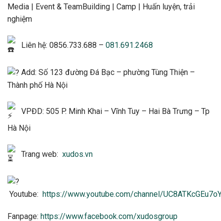
Media | Event & TeamBuilding | Camp | Huấn luyện, trải
nghiệm
Liên hệ: 0856.733.688 –
081.691.2468
Add: Số 123 đường Đá Bạc – phường Tùng Thiện –
Thành phố Hà Nội
VPĐD: 505 P. Minh Khai – Vĩnh Tuy – Hai Bà Trưng – Tp
Hà Nội
Trang web:
xudos.vn
Youtube:
https://www.youtube.com/channel/UC8ATKcGEu7
Fanpage:
https://www.facebook.com/xudosgroup