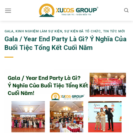
Skip
to
content
GALA
,
KINH NGHIỆM LÀM SỰ KIỆN
,
SỰ KIỆN ĐÃ TỔ CHỨC
,
TIN TỨC MỚI
Gala / Year End Party Là Gì? Ý Nghĩa Của
Buổi Tiệc Tổng Kết Cuối Năm