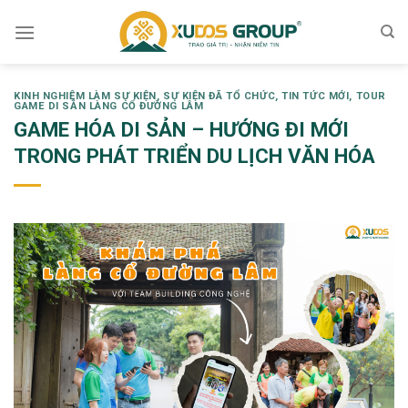
Skip
to
content
KINH NGHIỆM LÀM SỰ KIỆN
,
SỰ KIỆN ĐÃ TỔ CHỨC
,
TIN TỨC MỚI
,
TOUR
GAME DI SẢN LÀNG CỔ ĐƯỜNG LÂM
GAME HÓA DI SẢN – HƯỚNG ĐI MỚI
TRONG PHÁT TRIỂN DU LỊCH VĂN HÓA