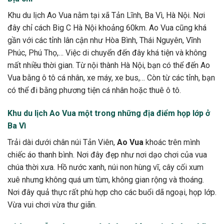
Khu du lịch Ao Vua nằm tại xã Tản Lĩnh, Ba Vì, Hà Nội. Nơi
đây chỉ cách Big C Hà Nội khoảng 60km. Ao Vua cũng khá
gần với các tỉnh lân cận như Hòa Bình, Thái Nguyên, Vĩnh
Phúc, Phú Thọ,… Việc di chuyển đến đây khá tiện và không
mất nhiều thời gian. Từ nội thành Hà Nội, bạn có thể đến Ao
Vua bằng ô tô cá nhân, xe máy, xe bus,… Còn từ các tỉnh, bạn
có thể đi bằng phương tiện cá nhân hoặc thuê ô tô.
Khu du lịch Ao Vua một trong những địa điểm họp lớp ở
Ba Vì
Trải dài dưới chân núi Tản Viên,
Ao Vua
khoác trên mình
chiếc áo thanh bình. Nơi đây đẹp như nơi dạo chơi của vua
chúa thời xưa. Hồ nước xanh, núi non hùng vĩ, cây cối xum
xuê nhưng không quá um tùm, không gian rộng và thoáng.
Nơi đây quả thực rất phù hợp cho các buổi dã ngoại, họp lớp.
Vừa vui chơi vừa thư giãn.