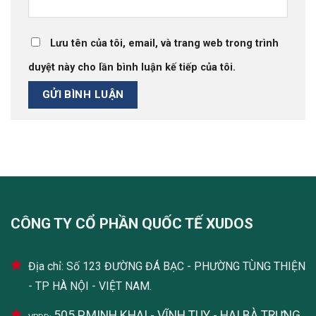
Lưu tên của tôi, email, và trang web trong trình
duyệt này cho lần bình luận kế tiếp của tôi.
CÔNG TY CỔ PHẦN QUỐC TẾ XUDOS
Địa chỉ: Số 123 ĐƯỜNG ĐÁ BẠC - PHƯỜNG TÙNG THIỆN
- TP HÀ NỘI - VIỆT NAM.
505 P.MINH KHAI - VĨNH TUY - HAI BÀ TRƯNG