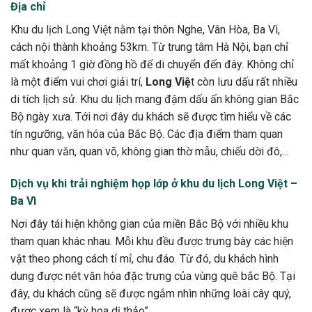
Địa chỉ
Khu du lịch Long Việt nằm tại thôn Nghe, Vân Hòa, Ba Vì,
cách nội thành khoảng 53km. Từ trung tâm Hà Nội, bạn chỉ
mất khoảng 1 giờ đồng hồ để di chuyển đến đây. Không chỉ
là một điểm vui chơi giải trí,
Long Việ
t còn lưu dấu rất nhiều
di tích lịch sử. Khu du lịch mang đậm dấu ấn không gian Bắc
Bộ ngày xưa. Tới nơi đây du khách sẽ được tìm hiểu về các
tín ngưỡng, văn hóa của Bắc Bộ. Các địa điểm tham quan
như quan văn, quan võ, không gian thờ mẫu, chiếu dời đô,…
Dịch vụ khi trải nghiệm họp lớp ở khu du lịch Long Việt –
Ba Vì
Nơi đây tái hiện không gian của miền Bắc Bộ với nhiều khu
tham quan khác nhau. Mỗi khu đều được trưng bày các hiện
vật theo phong cách tỉ mỉ, chu đáo. Từ đó, du khách hình
dung được nét văn hóa đặc trưng của vùng quê bắc Bộ. Tại
đây, du khách cũng sẽ được ngắm nhìn những loài cây quý,
được xem là “kỳ hoa dị thảo”.