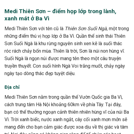
Medi Thiên Sơn – điểm họp lớp trong lành,
xanh mát ở Ba Vì
Medi Thiên Sơn với tên cũ là
Thiên Sơn Suối Ngà
, một trong
những điểm thú vị họp lớp ở Ba Vì. Quần thể sinh thái Thiên
Sơn Suối Ngà là khu rừng nguyên sinh xen kẽ là suối thác
róc rách chảy bốn mùa. Thiên là trời, Sơn là núi non hùng vĩ.
Suối Ngà là ngọn núi được mang tên theo một câu truyện
truyền thuyết. Con suối hình Ngà Voi trắng muốt, chảy ngày
ngày tạo dòng thác đẹp tuyệt diệu.
Địa chỉ
Medi Thiên Sơn nằm trong quần thể Vườn Quốc gia Ba Vì,
cách trung tâm Hà Nội khoảng 60km về phía Tây. Tại đây,
bạn có thể thưởng ngoạn cảnh thiên nhiên hùng vĩ của núi Ba
Vì. Trời xanh biếc, nước xanh ngắt, cây cối xanh mơn mởn sẽ
mang đến cho bạn cảm giác được xoa dịu về thị giác và tâm