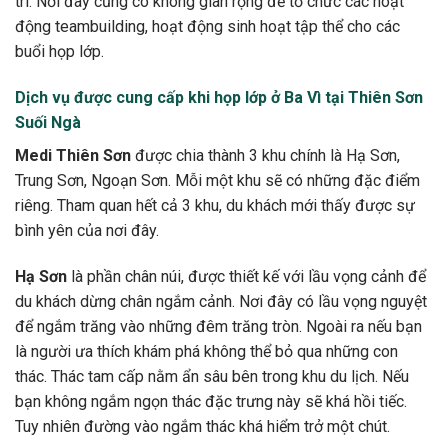
trí. Nơi đây cũng có không gian rộng để tổ chức các hoạt
động teambuilding, hoạt động sinh hoạt tập thể cho các
buổi họp lớp.
Dịch vụ được cung cấp khi họp lớp ở Ba Vì tại Thiên Sơn
Suối Ngà
Medi Thiên Sơn
được chia thành 3 khu chính là Hạ Sơn,
Trung Sơn, Ngoạn Sơn. Mỗi một khu sẽ có những đặc điểm
riêng. Tham quan hết cả 3 khu, du khách mới thấy được sự
bình yên của nơi đây.
Hạ Sơn
là phần chân núi, được thiết kế với lầu vọng cảnh để
du khách dừng chân ngắm cảnh. Nơi đây có lầu vọng nguyệt
để ngắm trăng vào những đêm trăng tròn. Ngoài ra nếu bạn
là người ưa thích khám phá không thể bỏ qua những con
thác. Thác tam cấp nằm ẩn sâu bên trong khu du lịch. Nếu
bạn không ngắm ngọn thác đặc trưng này sẽ khá hồi tiếc.
Tuy nhiên đường vào ngắm thác khá hiểm trở một chút.