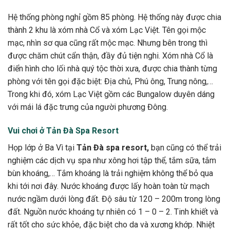
Hệ thống phòng nghỉ gồm 85 phòng. Hệ thống này được chia
thành 2 khu là xóm nhà Cổ và xóm Lạc Việt. Tên gọi mộc
mạc, nhìn sơ qua cũng rất mộc mạc. Nhưng bên trong thì
được chăm chút cẩn thận, đầy đủ tiện nghi. Xóm nhà Cổ là
điển hình cho lối nhà quý tộc thời xưa, được chia thành từng
phòng với tên gọi đặc biệt: Địa chủ, Phú ông, Trung nông,…
Trong khi đó, xóm Lạc Việt gồm các Bungalow duyên dáng
với mái lá đặc trưng của người phương Đông.
Vui chơi ở Tản Đà Spa Resort
Họp lớp ở Ba Vì tại
Tản Đà spa resort,
bạn cũng có thể trải
nghiệm các dịch vụ spa như xông hơi tập thể, tắm sữa, tắm
bùn khoáng,… Tắm khoáng là trải nghiệm không thể bỏ qua
khi tới nơi đây. Nước khoáng được lấy hoàn toàn từ mạch
nước ngầm dưới lòng đất. Độ sâu từ 120 – 200m trong lòng
đất. Nguồn nước khoáng tự nhiên có 1 – 0 – 2. Tinh khiết và
rất tốt cho sức khỏe, đặc biệt cho da và xương khớp. Nhiệt