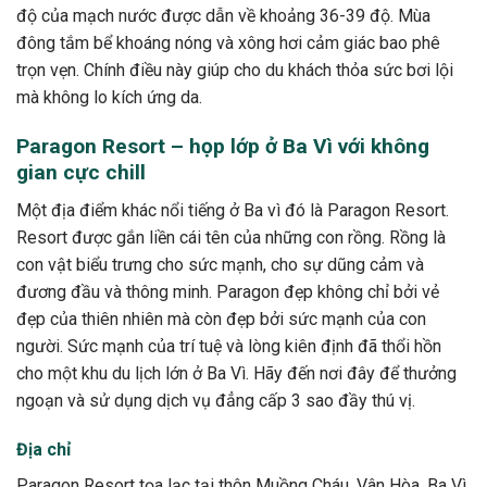
độ của mạch nước được dẫn về khoảng 36-39 độ. Mùa
đông tắm bể khoáng nóng và xông hơi cảm giác bao phê
trọn vẹn. Chính điều này giúp cho du khách thỏa sức bơi lội
mà không lo kích ứng da.
Paragon Resort – họp lớp ở Ba Vì với không
gian cực chill
Một địa điểm khác nổi tiếng ở Ba vì đó là Paragon Resort.
Resort được gắn liền cái tên của những con rồng. Rồng là
con vật biểu trưng cho sức mạnh, cho sự dũng cảm và
đương đầu và thông minh. Paragon đẹp không chỉ bởi vẻ
đẹp của thiên nhiên mà còn đẹp bởi sức mạnh của con
người. Sức mạnh của trí tuệ và lòng kiên định đã thổi hồn
cho một khu du lịch lớn ở Ba Vì. Hãy đến nơi đây để thưởng
ngoạn và sử dụng dịch vụ đẳng cấp 3 sao đầy thú vị.
Địa chỉ
Paragon Resort tọa lạc tại thôn Muồng Cháu, Vân Hòa, Ba Vì,