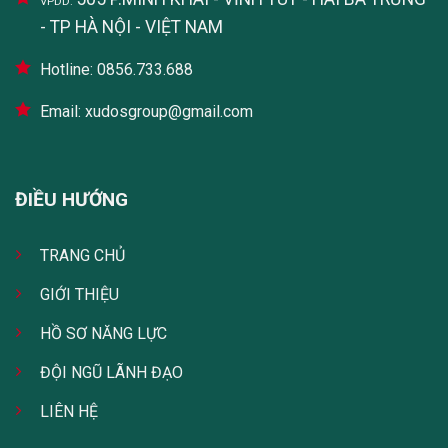
VPDD:
- TP HÀ NỘI - VIỆT NAM
Hotline: 0856.733.688
Email: xudosgroup@gmail.com
ĐIỀU HƯỚNG
TRANG CHỦ
GIỚI THIỆU
HỒ SƠ NĂNG LỰC
ĐỘI NGŨ LÃNH ĐẠO
LIÊN HỆ