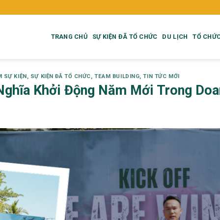
TRANG CHỦ
SỰ KIỆN ĐÃ TỔ CHỨC
DU LỊCH
TỔ CHỨC
M SỰ KIỆN
,
SỰ KIỆN ĐÃ TỔ CHỨC
,
TEAM BUILDING
,
TIN TỨC MỚI
Ý Nghĩa Khởi Động Năm Mới Trong Do