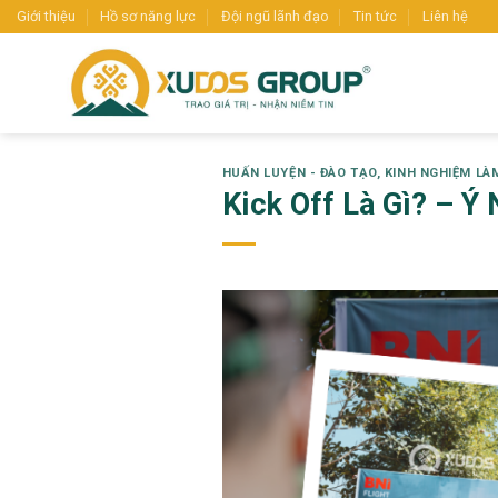
Skip
Giới thiệu
Hồ sơ năng lực
Đội ngũ lãnh đạo
Tin tức
Liên hệ
to
content
HUẤN LUYỆN - ĐÀO TẠO
,
KINH NGHIỆM LÀ
Kick Off Là Gì? – 