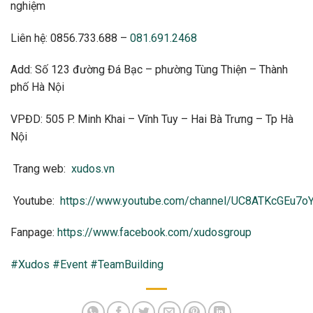
nghiệm
Liên hệ: 0856.733.688 –
081.691.2468
Add: Số 123 đường Đá Bạc – phường Tùng Thiện – Thành
phố Hà Nội
VPĐD: 505 P. Minh Khai – Vĩnh Tuy – Hai Bà Trưng – Tp Hà
Nội
Trang web:
xudos.vn
Youtube:
https://www.youtube.com/channel/UC8ATKcGEu7
Fanpage:
https://www.facebook.com/xudosgroup
#Xudos
#Event
#TeamBuilding