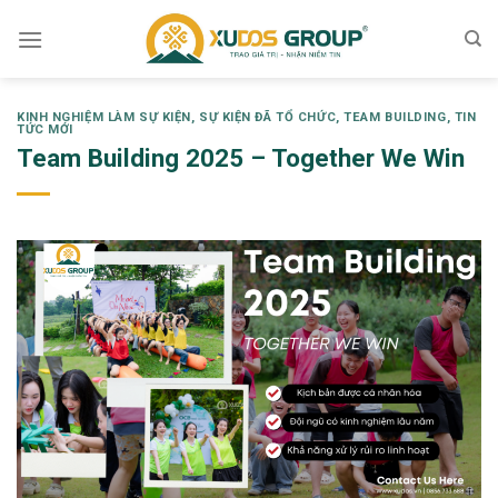
Skip
to
content
KINH NGHIỆM LÀM SỰ KIỆN
,
SỰ KIỆN ĐÃ TỔ CHỨC
,
TEAM BUILDING
,
TIN
TỨC MỚI
Team Building 2025 – Together We Win