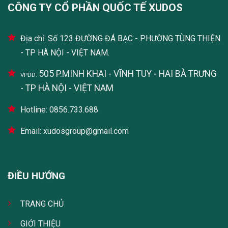
CÔNG TY CỔ PHẦN QUỐC TẾ XUDOS
Địa chỉ: Số 123 ĐƯỜNG ĐÁ BẠC - PHƯỜNG TÙNG THIỆN
- TP HÀ NỘI - VIỆT NAM.
505 P.MINH KHAI - VĨNH TUY - HAI BÀ TRƯNG
VPDD:
- TP HÀ NỘI - VIỆT NAM
Hotline: 0856.733.688
Email: xudosgroup@gmail.com
ĐIỀU HƯỚNG
TRANG CHỦ
GIỚI THIỆU