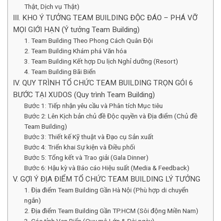
Thật, Dịch vụ Thật)
III. KHO Ý TƯỞNG TEAM BUILDING ĐỘC ĐÁO – PHÁ VỠ
MỌI GIỚI HẠN (Ý tưởng Team Building)
1. Team Building Theo Phong Cách Quân Đội
2. Team Building Khám phá Văn hóa
3. Team Building Kết hợp Du lịch Nghỉ dưỡng (Resort)
4. Team Building Bãi Biển
IV. QUY TRÌNH TỔ CHỨC TEAM BUILDING TRỌN GÓI 6
BƯỚC TẠI XUDOS (Quy trình Team Building)
Bước 1: Tiếp nhận yêu cầu và Phân tích Mục tiêu
Bước 2: Lên Kịch bản chủ đề Độc quyền và Địa điểm (Chủ đề
Team Building)
Bước 3: Thiết kế Kỹ thuật và Đạo cụ Sản xuất
Bước 4: Triển khai Sự kiện và Điều phối
Bước 5: Tổng kết và Trao giải (Gala Dinner)
Bước 6: Hậu kỳ và Báo cáo Hiệu suất (Media & Feedback)
V. GỢI Ý ĐỊA ĐIỂM TỔ CHỨC TEAM BUILDING LÝ TƯỞNG
1. Địa điểm Team Building Gần Hà Nội (Phù hợp di chuyển
ngắn)
2. Địa điểm Team Building Gần TP.HCM (Sôi động Miền Nam)
3. Các tỉnh Ven Biển (Quy mô Lớn & Dài ngày)