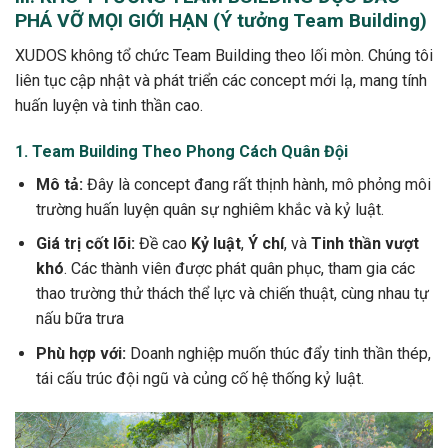
PHÁ VỠ MỌI GIỚI HẠN (Ý tưởng Team Building)
XUDOS không tổ chức Team Building theo lối mòn. Chúng tôi
liên tục cập nhật và phát triển các concept mới lạ, mang tính
huấn luyện và tinh thần cao.
1. Team Building Theo Phong Cách Quân Đội
Mô tả:
Đây là concept đang rất thịnh hành, mô phỏng môi
trường huấn luyện quân sự nghiêm khắc và kỷ luật.
Giá trị cốt lõi:
Đề cao
Kỷ luật
,
Ý chí
, và
Tinh thần vượt
khó
. Các thành viên được phát quân phục, tham gia các
thao trường thử thách thể lực và chiến thuật, cùng nhau tự
nấu bữa trưa
Phù hợp với:
Doanh nghiệp muốn thúc đẩy tinh thần thép,
tái cấu trúc đội ngũ và củng cố hệ thống kỷ luật.