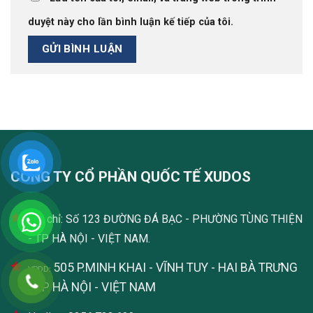
duyệt này cho lần bình luận kế tiếp của tôi.
CÔNG TY CỔ PHẦN QUỐC TẾ XUDOS
Địa chỉ: Số 123 ĐƯỜNG ĐÁ BẠC - PHƯỜNG TÙNG THIỆN
- TP HÀ NỘI - VIỆT NAM.
505 P.MINH KHAI - VĨNH TUY - HAI BÀ TRƯNG
VPDD:
- TP HÀ NỘI - VIỆT NAM