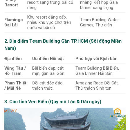
resort sang trọng, bãi cỏ
nhàng, Kết hợp Gala
Resort
riêng.
Dinner sang trọng
Khu resort đẳng cấp,
Flamingo
Team Building Water
nhiều khu vực chơi trên
Đại Lải
Games, Thư giãn
nước và bãi cỏ.
2. Địa điểm Team Building Gần TP.HCM (Sôi động Miền
Nam)
Địa điểm
Ưu điểm Nổi bật
Phù hợp với Kịch bản
Vũng Tàu /
Bãi biển đẹp, cát
Team Building Bãi Biển,
Hồ Tràm
mịn, gần Sài Gòn.
Gala Dinner Hải Sản
Phan Thiết
Đồi cát độc đáo,
Amazing Race Đồi Cát,
/ Mũi Né
thách thức.
Thử thách Sinh tồn
3. Các tỉnh Ven Biển (Quy mô Lớn & Dài ngày)