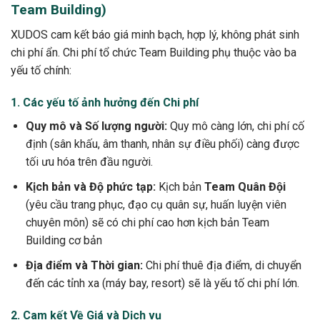
Team Building)
XUDOS cam kết báo giá minh bạch, hợp lý, không phát sinh
chi phí ẩn. Chi phí tổ chức Team Building phụ thuộc vào ba
yếu tố chính:
1. Các yếu tố ảnh hưởng đến Chi phí
Quy mô và Số lượng người:
Quy mô càng lớn, chi phí cố
định (sân khấu, âm thanh, nhân sự điều phối) càng được
tối ưu hóa trên đầu người.
Kịch bản và Độ phức tạp:
Kịch bản
Team Quân Đội
(yêu cầu trang phục, đạo cụ quân sự, huấn luyện viên
chuyên môn) sẽ có chi phí cao hơn kịch bản Team
Building cơ bản
Địa điểm và Thời gian:
Chi phí thuê địa điểm, di chuyển
đến các tỉnh xa (máy bay, resort) sẽ là yếu tố chi phí lớn.
2. Cam kết Về Giá và Dịch vụ