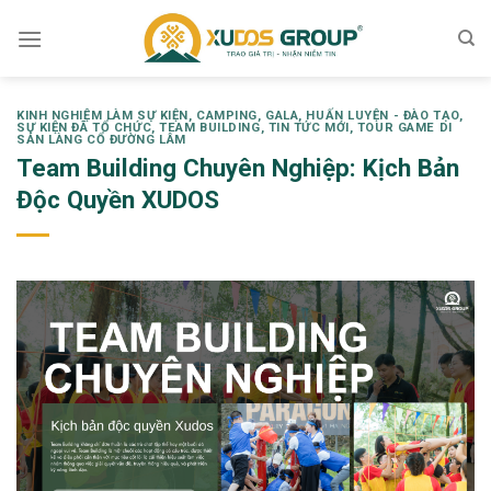
Skip
to
content
KINH NGHIỆM LÀM SỰ KIỆN
,
CAMPING
,
GALA
,
HUẤN LUYỆN - ĐÀO TẠO
,
SỰ KIỆN ĐÃ TỔ CHỨC
,
TEAM BUILDING
,
TIN TỨC MỚI
,
TOUR GAME DI
SẢN LÀNG CỔ ĐƯỜNG LÂM
Team Building Chuyên Nghiệp: Kịch Bản
Độc Quyền XUDOS