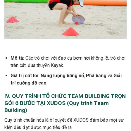
Mô tả:
Các trò chơi với đạo cụ bơm hơi khổng lồ, trò chơi
trên cát, đua thuyền Kayak.
Giá trị cốt lõi:
Năng lượng bùng nổ
,
Phá băng
và
Giải
trí cường độ cao
.
IV. QUY TRÌNH TỔ CHỨC TEAM BUILDING TRỌN
GÓI 6 BƯỚC TẠI XUDOS (Quy trình Team
Building)
Quy trình chuẩn hóa là bí quyết để XUDOS đảm bảo mọi sự
kiện đều đạt được mục tiêu đề ra.