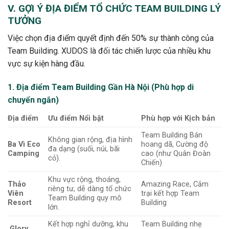
V. GỢI Ý ĐỊA ĐIỂM TỔ CHỨC TEAM BUILDING LÝ
TƯỞNG
Việc chọn địa điểm quyết định đến
50%
sự thành công của
Team Building. XUDOS là đối tác chiến lược của nhiều khu
vực sự kiện hàng đầu.
1. Địa điểm Team Building Gần Hà Nội (Phù hợp di
chuyển ngắn)
Địa điểm
Ưu điểm Nổi bật
Phù hợp với Kịch bản
Team Building Bán
Không gian rộng, địa hình
Ba Vì Eco
hoang dã, Cường độ
đa dạng (suối, núi, bãi
Camping
cao (như Quân Đoàn
cỏ).
Chiến)
Khu vực rộng, thoáng,
Thảo
Amazing Race, Cắm
riêng tư, dễ dàng tổ chức
Viên
trại kết hợp Team
Team Building quy mô
Resort
Building
lớn.
Kết hợp nghỉ dưỡng, khu
Team Building nhẹ
Glory