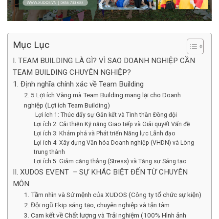
Mục Lục
I. TEAM BUILDING LÀ GÌ? VÌ SAO DOANH NGHIỆP CẦN
TEAM BUILDING CHUYÊN NGHIỆP?
1. Định nghĩa chính xác về Team Building
2. 5 Lợi ích Vàng mà Team Building mang lại cho Doanh
nghiệp (Lợi ích Team Building)
Lợi ích 1: Thúc đẩy sự Gắn kết và Tinh thần Đồng đội
Lợi ích 2: Cải thiện Kỹ năng Giao tiếp và Giải quyết Vấn đề
Lợi ích 3: Khám phá và Phát triển Năng lực Lãnh đạo
Lợi ích 4: Xây dựng Văn hóa Doanh nghiệp (VHDN) và Lòng
trung thành
Lợi ích 5: Giảm căng thẳng (Stress) và Tăng sự Sáng tạo
II. XUDOS EVENT – SỰ KHÁC BIỆT ĐẾN TỪ CHUYÊN
MÔN
1. Tầm nhìn và Sứ mệnh của XUDOS (Công ty tổ chức sự kiện)
2. Đội ngũ Ekip sáng tạo, chuyên nghiệp và tận tâm
3. Cam kết về Chất lượng và Trải nghiệm (100% Hình ảnh