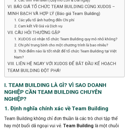
VI. BÁO GIÁ TỔ CHỨC TEAM BUILDING CÙNG XUDOS –
MINH BẠCH VÀ HỢP LÝ (Báo giá Team Building)
1. Các yếu tố ảnh hưởng đến Chi phí
2. Cam kết Về Giá và Dịch vụ
VII. CÂU HỎI THƯỜNG GẶP
1. XUDOS có nhận tổ chức Team Building quy mô nhỏ không?
2. Chi phí trung bình cho một chương trình là bao nhiêu?
3. Thời điểm nào là tốt nhất để tổ chức Team Building tại Việt
Nam?
VIII. LIÊN HỆ NGAY VỚI XUDOS ĐỂ BẮT ĐẦU KẾ HOẠCH
TEAM BUILDING ĐỘT PHÁ!
I. TEAM BUILDING LÀ GÌ? VÌ SAO DOANH
NGHIỆP CẦN TEAM BUILDING CHUYÊN
NGHIỆP?
1. Định nghĩa chính xác về Team Building
Team Building không chỉ đơn thuần là các trò chơi tập thể
hay một buổi dã ngoại vui vẻ.
Team Building
là một chuỗi