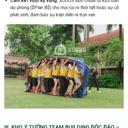
Cam kết Vượt kỳ vọng:
XUDOS luôn chuẩn bị kịch bản
dự phòng (
$Plan B$
) cho mọi rủi ro thời tiết hoặc sự cố
phát sinh, đảm bảo sự kiện diễn ra trọn vẹn.
III. KHO Ý TƯỞNG TEAM BUILDING ĐỘC ĐÁO –