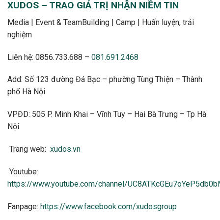
XUDOS – TRAO GIÁ TRỊ NHẬN NIỀM TIN
Media | Event & TeamBuilding | Camp | Huấn luyện, trải
nghiệm
Liên hệ: 0856.733.688 –
081.691.2468
Add: Số 123 đường Đá Bạc – phường Tùng Thiện – Thành
phố Hà Nội
VPĐD: 505 P. Minh Khai – Vĩnh Tuy – Hai Bà Trưng – Tp Hà
Nội
Trang web:
xudos.vn
Youtube:
https://www.youtube.com/channel/UC8ATKcGEu7oYeP5db0
Fanpage:
https://www.facebook.com/xudosgroup