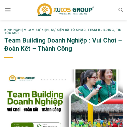
Skip
to
content
KINH NGHIỆM LÀM SỰ KIỆN
,
SỰ KIỆN ĐÃ TỔ CHỨC
,
TEAM BUILDING
,
TIN
TỨC MỚI
Team Building Doanh Nghiệp : Vui Chơi –
Đoàn Kết – Thành Công