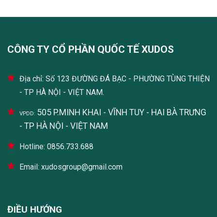
CÔNG TY CỔ PHẦN QUỐC TẾ XUDOS
Địa chỉ: Số 123 ĐƯỜNG ĐÁ BẠC - PHƯỜNG TÙNG THIỆN
- TP HÀ NỘI - VIỆT NAM.
505 P.MINH KHAI - VĨNH TUY - HAI BÀ TRƯNG
VPDD:
- TP HÀ NỘI - VIỆT NAM
Hotline: 0856.733.688
Email: xudosgroup@gmail.com
ĐIỀU HƯỚNG