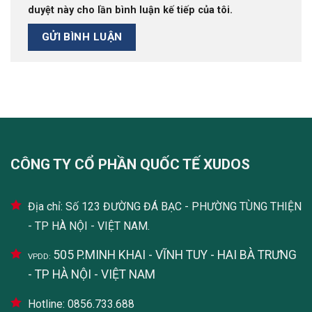
duyệt này cho lần bình luận kế tiếp của tôi.
CÔNG TY CỔ PHẦN QUỐC TẾ XUDOS
Địa chỉ: Số 123 ĐƯỜNG ĐÁ BẠC - PHƯỜNG TÙNG THIỆN
- TP HÀ NỘI - VIỆT NAM.
505 P.MINH KHAI - VĨNH TUY - HAI BÀ TRƯNG
VPDD:
- TP HÀ NỘI - VIỆT NAM
Hotline: 0856.733.688