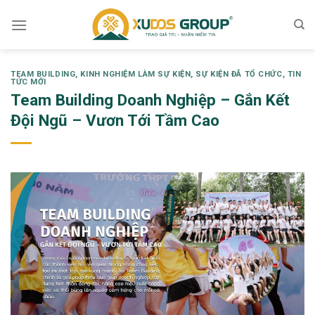
Skip
to
content
TEAM BUILDING
,
KINH NGHIỆM LÀM SỰ KIỆN
,
SỰ KIỆN ĐÃ TỔ CHỨC
,
TIN
TỨC MỚI
Team Building Doanh Nghiệp – Gắn Kết
Đội Ngũ – Vươn Tới Tầm Cao