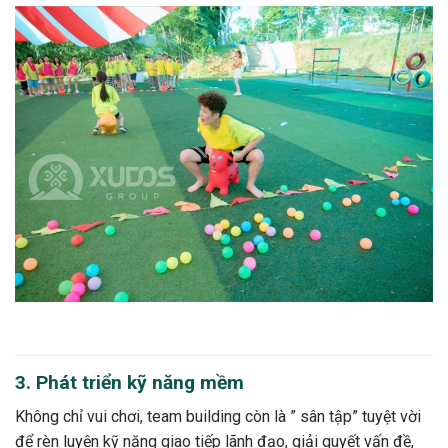
3. Phát triển kỹ năng mềm
Không chỉ vui chơi, team building còn là ” sân tập” tuyệt vời
để rèn luyện kỹ năng giao tiếp lãnh đạo, giải quyết vấn đề,