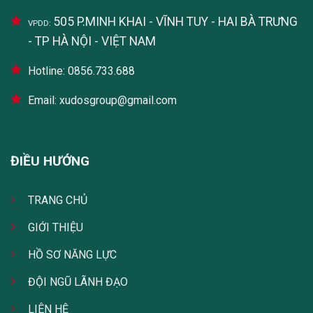
505 P.MINH KHAI - VĨNH TUY - HAI BÀ TRƯNG
VPDD:
- TP HÀ NỘI - VIỆT NAM
Hotline: 0856.733.688
Email: xudosgroup@gmail.com
ĐIỀU HƯỚNG
TRANG CHỦ
GIỚI THIỆU
HỒ SƠ NĂNG LỰC
ĐỘI NGŨ LÃNH ĐẠO
LIÊN HỆ