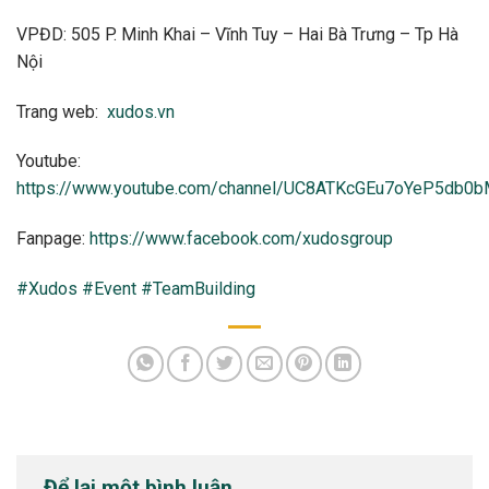
VPĐD: 505 P. Minh Khai – Vĩnh Tuy – Hai Bà Trưng – Tp Hà
Nội
Trang web:
xudos.vn
Youtube:
https://www.youtube.com/channel/UC8ATKcGEu7oYeP5db0
Fanpage:
https://www.facebook.com/xudosgroup
#Xudos
#Event
#TeamBuilding
Để lại một bình luận