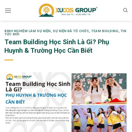
Skip
to
content
KINH NGHIỆM LÀM SỰ KIỆN
,
SỰ KIỆN ĐÃ TỔ CHỨC
,
TEAM BUILDING
,
TIN
TỨC MỚI
Team Building Học Sinh Là Gì? Phụ
Huynh & Trường Học Cần Biết