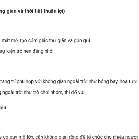
g gian và thời tiết thuận lợi)
 mát mẻ, tạo cảm giác thư giãn và gần gũi.
sự kiện trở nên đáng nhớ.
ang trí phù hợp với không gian ngoài trời như bóng bay, hoa tươi.
ngoài trời như trò chơi nhóm, thi đố vui.
iện
y có quy mô lớn, cần không gian rộng để tổ chức cho nhiều người 