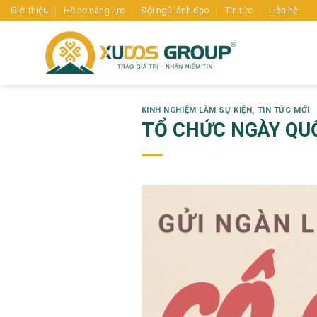
Skip
Giới thiệu
Hồ sơ năng lực
Đội ngũ lãnh đạo
Tin tức
Liên hệ
to
content
KINH NGHIỆM LÀM SỰ KIỆN
,
TIN TỨC MỚI
TỔ CHỨC NGÀY QUỐ