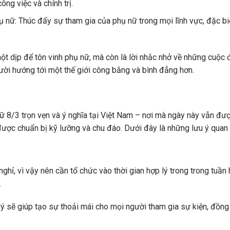
ông việc và chính trị.
 nữ: Thúc đẩy sự tham gia của phụ nữ trong mọi lĩnh vực, đặc biệt
ột dịp để tôn vinh phụ nữ, mà còn là lời nhắc nhở về những cuộc
ười hướng tới một thế giới công bằng và bình đẳng hơn.
 8/3 trọn vẹn và ý nghĩa tại Việt Nam – nơi mà ngày này vẫn đư
ược chuẩn bị kỹ lưỡng và chu đáo. Dưới đây là những lưu ý quan t
ghỉ, vì vậy nên cần tổ chức vào thời gian hợp lý trong trong tuần
.
lý sẽ giúp tạo sự thoải mái cho mọi người tham gia sự kiện, đồng 