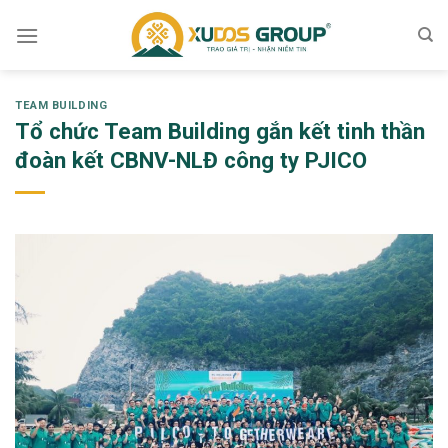
Skip
to
content
TEAM BUILDING
Tổ chức Team Building gắn kết tinh thần
đoàn kết CBNV-NLĐ công ty PJICO