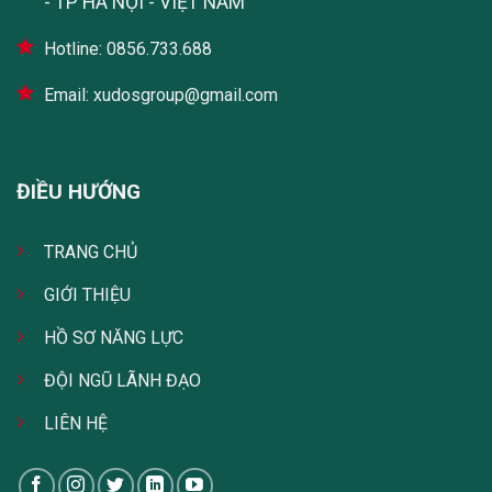
- TP HÀ NỘI - VIỆT NAM
Hotline: 0856.733.688
Email: xudosgroup@gmail.com
ĐIỀU HƯỚNG
TRANG CHỦ
GIỚI THIỆU
HỒ SƠ NĂNG LỰC
ĐỘI NGŨ LÃNH ĐẠO
LIÊN HỆ