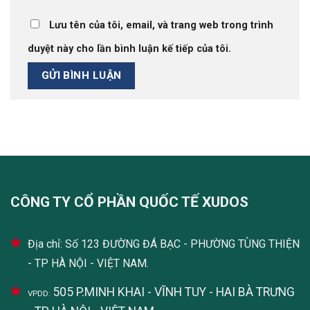
Lưu tên của tôi, email, và trang web trong trình
duyệt này cho lần bình luận kế tiếp của tôi.
CÔNG TY CỔ PHẦN QUỐC TẾ XUDOS
Địa chỉ: Số 123 ĐƯỜNG ĐÁ BẠC - PHƯỜNG TÙNG THIỆN
- TP HÀ NỘI - VIỆT NAM.
505 P.MINH KHAI - VĨNH TUY - HAI BÀ TRƯNG
VPDD: