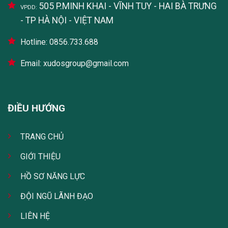
505 P.MINH KHAI - VĨNH TUY - HAI BÀ TRƯNG
VPDD:
- TP HÀ NỘI - VIỆT NAM
Hotline: 0856.733.688
Email: xudosgroup@gmail.com
ĐIỀU HƯỚNG
TRANG CHỦ
GIỚI THIỆU
HỒ SƠ NĂNG LỰC
ĐỘI NGŨ LÃNH ĐẠO
LIÊN HỆ