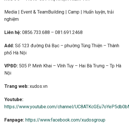
Media | Event & TeamBuilding | Camp | Huấn luyện, trải
nghiệm
Liên hệ:
0856.733.688 – 081.691.2468
Add:
Số 123 đường Đá Bạc – phường Tùng Thiện – Thành
phố Hà Nội
VPĐD:
505 P. Minh Khai – Vĩnh Tuy – Hai Bà Trưng – Tp Hà
Nội
Trang web:
xudos.vn
Youtube:
https://www.youtube.com/channel/UC8ATKcGEu7oYeP5db0
Fanpage:
https://www.facebook.com/xudosgroup