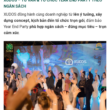
XUDOS – TƯ VẤN & TỔ CHỨC YEAR END PARTY THEO
NGÂN SÁCH
XUDOS đồng hành cùng doanh nghiệp từ
lên ý tưởng, xây
dựng concept, kịch bản đến tổ chức trọn gói
, đảm bảo
Year End Party
phù hợp ngân sách – đúng mục tiêu – trọn
cảm xúc
.