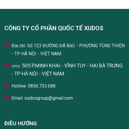
CÔNG TY CỔ PHẦN QUỐC TẾ XUDOS
Địa chỉ: Số 123 ĐƯỜNG ĐÁ BẠC - PHƯỜNG TÙNG THIỆN
- TP HÀ NỘI - VIỆT NAM.
505 P.MINH KHAI - VĨNH TUY - HAI BÀ TRƯNG
VPDD:
- TP HÀ NỘI - VIỆT NAM
Hotline: 0856.733.688
Email: xudosgroup@gmail.com
ĐIỀU HƯỚNG