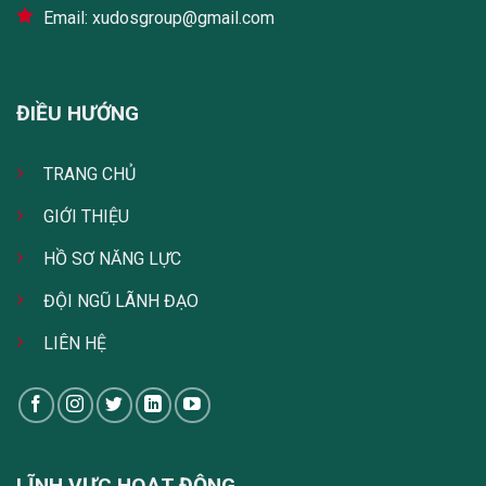
Email: xudosgroup@gmail.com
ĐIỀU HƯỚNG
TRANG CHỦ
GIỚI THIỆU
HỒ SƠ NĂNG LỰC
ĐỘI NGŨ LÃNH ĐẠO
LIÊN HỆ
LĨNH VỰC HOẠT ĐỘNG