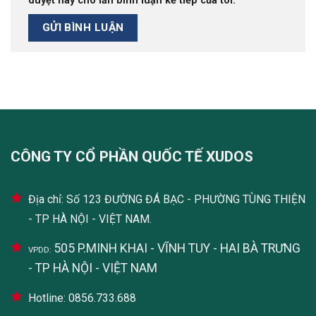
duyệt này cho lần bình luận kế tiếp của tôi.
CÔNG TY CỔ PHẦN QUỐC TẾ XUDOS
Địa chỉ: Số 123 ĐƯỜNG ĐÁ BẠC - PHƯỜNG TÙNG THIỆN
- TP HÀ NỘI - VIỆT NAM.
505 P.MINH KHAI - VĨNH TUY - HAI BÀ TRƯNG
VPDD:
- TP HÀ NỘI - VIỆT NAM
Hotline: 0856.733.688