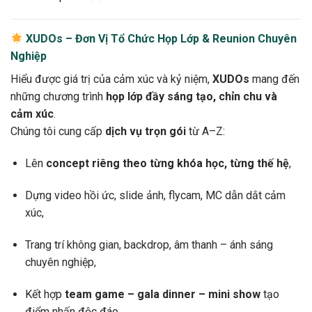
XUDOs – Đơn Vị Tổ Chức Họp Lớp & Reunion Chuyên
Nghiệp
Hiểu được giá trị của cảm xúc và kỷ niệm,
XUDOs
mang đến
những chương trình
họp lớp đầy sáng tạo, chỉn chu và
cảm xúc
.
Chúng tôi cung cấp
dịch vụ trọn gói
từ A–Z:
Lên
concept riêng theo từng khóa học, từng thế hệ
,
Dựng video hồi ức, slide ảnh, flycam, MC dẫn dắt cảm
xúc,
Trang trí không gian, backdrop, âm thanh – ánh sáng
chuyên nghiệp,
Kết hợp
team game – gala dinner – mini show
tạo
điểm nhấn độc đáo.