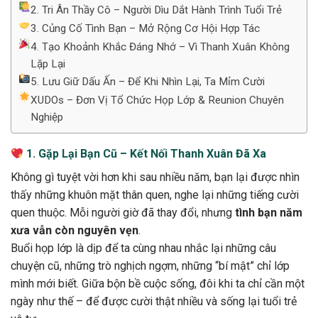
2. Tri Ân Thầy Cô – Người Dìu Dắt Hành Trình Tuổi Trẻ
3. Củng Cố Tình Bạn – Mở Rộng Cơ Hội Hợp Tác
4. Tạo Khoảnh Khắc Đáng Nhớ – Vì Thanh Xuân Không
Lặp Lại
5. Lưu Giữ Dấu Ấn – Để Khi Nhìn Lại, Ta Mỉm Cười
XUDOs – Đơn Vị Tổ Chức Họp Lớp & Reunion Chuyên
Nghiệp
1. Gặp Lại Bạn Cũ – Kết Nối Thanh Xuân Đã Xa
Không gì tuyệt vời hơn khi sau nhiều năm, bạn lại được nhìn
thấy những khuôn mặt thân quen, nghe lại những tiếng cười
quen thuộc. Mỗi người giờ đã thay đổi, nhưng
tình bạn năm
xưa vẫn còn nguyên vẹn
.
Buổi họp lớp là dịp để ta cùng nhau nhắc lại những câu
chuyện cũ, những trò nghịch ngợm, những “bí mật” chỉ lớp
mình mới biết. Giữa bộn bề cuộc sống, đôi khi ta chỉ cần một
ngày như thế – để được cười thật nhiều và sống lại tuổi trẻ