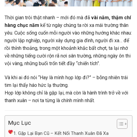
Thời gian trôi thật nhanh – mới đó mà đã
vài năm, thậm chí
hàng chục năm
kể từ ngày chúng ta rời xa mái trường thân
yêu. Cuộc sống cuốn mỗi người vào những hướng khác nhau:
người lập nghiệp, người xây dựng gia đình, người đi xa… để
rồi thỉnh thoảng, trong một khoảnh khắc bất chợt, ta lại nhớ
về những tiếng cười rộn rã nơi sân trường, những ngày ôn thi
vội vàng, những buổi trốn tiết đầy “chiến tích”.
Và khi ai đó nói “Hay là mình họp lớp đi?” – bỗng nhiên trái
tim lại thấy háo hức lạ thường.
Họp lớp không chỉ là gặp lại, mà còn là hành trình trở về với
thanh xuân – nơi ta từng là chính mình nhất.
Mục Lục
1. Gặp Lại Bạn Cũ – Kết Nối Thanh Xuân Đã Xa