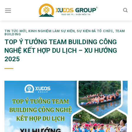
Skip
to
content
TIN TỨC MỚI
,
KINH NGHIỆM LÀM SỰ KIỆN
,
SỰ KIỆN ĐÃ TỔ CHỨC
,
TEAM
BUILDING
TOP Ý TƯỞNG TEAM BUILDING CÔNG
NGHỆ KẾT HỢP DU LỊCH – XU HƯỚNG
2025