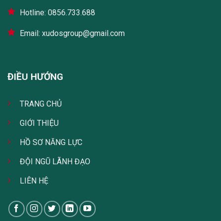
Hotline: 0856.733.688
Email: xudosgroup@gmail.com
ĐIỀU HƯỚNG
TRANG CHỦ
GIỚI THIỆU
HỒ SƠ NĂNG LỰC
ĐỘI NGŨ LÃNH ĐẠO
LIÊN HỆ