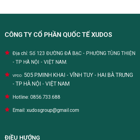
CÔNG TY CỔ PHẦN QUỐC TẾ XUDOS
Địa chỉ: Số 123 ĐƯỜNG ĐÁ BẠC - PHƯỜNG TÙNG THIỆN
- TP HÀ NỘI - VIỆT NAM.
505 P.MINH KHAI - VĨNH TUY - HAI BÀ TRƯNG
VPDD:
- TP HÀ NỘI - VIỆT NAM
Hotline: 0856.733.688
Email: xudosgroup@gmail.com
ĐIỀU HƯỚNG