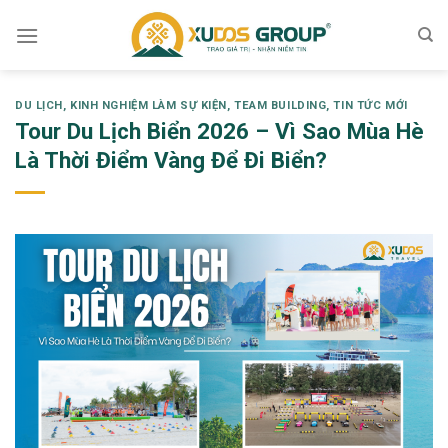
Skip
to
content
DU LỊCH
,
KINH NGHIỆM LÀM SỰ KIỆN
,
TEAM BUILDING
,
TIN TỨC MỚI
Tour Du Lịch Biển 2026 – Vì Sao Mùa Hè
Là Thời Điểm Vàng Để Đi Biển?