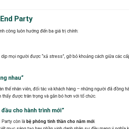
 End Party
nh công luôn hướng đến ba giá trị chính:
dịp mọi người được “xả stress”, gỡ bỏ khoảng cách giữa các cấp 
ùng nhau”
àn thể nhân viên, đối tác và khách hàng – những người đã đồng hà
thấy được trân trọng và gắn bó hơn với tổ chức.
 đầu cho hành trình mới”
 Party còn là
bệ phóng tinh thần cho năm mới
.
tiết mục sáng tạo hay phần vinh danh nhân sự đều mang ý nghĩa k