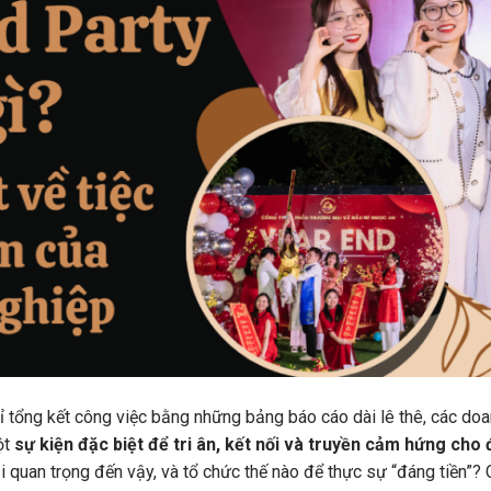
hỉ tổng kết công việc bằng những bảng báo cáo dài lê thê, các do
ột
sự kiện đặc biệt để tri ân, kết nối và truyền cảm hứng cho 
lại quan trọng đến vậy, và tổ chức thế nào để thực sự “đáng tiền”?