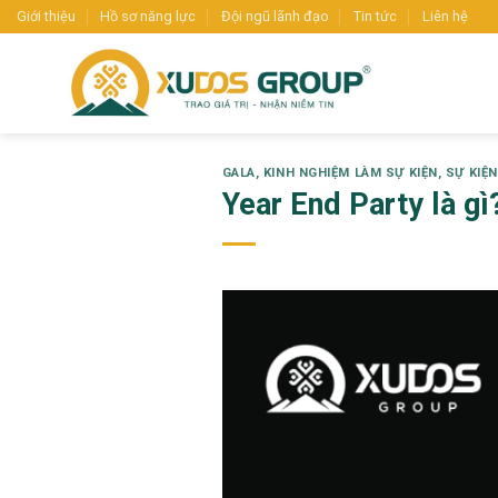
Skip
Giới thiệu
Hồ sơ năng lực
Đội ngũ lãnh đạo
Tin tức
Liên hệ
to
content
GALA
,
KINH NGHIỆM LÀM SỰ KIỆN
,
SỰ KIỆ
Year End Party là gì