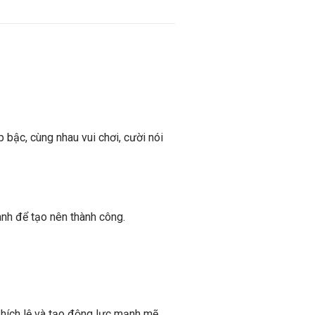
bậc, cùng nhau vui chơi, cười nói
nh để tạo nên thành công.
hích lệ và tạo động lực mạnh mẽ.