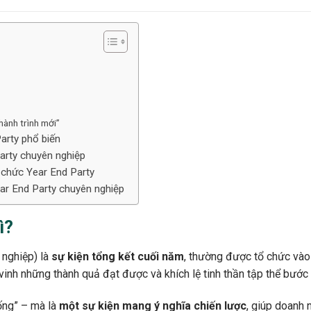
hành trình mới”
arty phổ biến
Party chuyên nghiệp
ổ chức Year End Party
ar End Party chuyên nghiệp
ì?
 nghiệp) là
sự kiện tổng kết cuối năm
, thường được tổ chức và
n vinh những thành quả đạt được và khích lệ tinh thần tập thể bướ
ống” – mà là
một sự kiện mang ý nghĩa chiến lược
, giúp doanh 