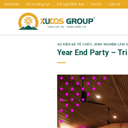
Skip
Giới thiệu
Hồ sơ năng lực
Đội ngũ lãnh đạo
Tin tức
Liên hệ
to
content
SỰ KIỆN ĐÃ TỔ CHỨC
,
KINH NGHIỆM LÀM S
Year End Party – Tr