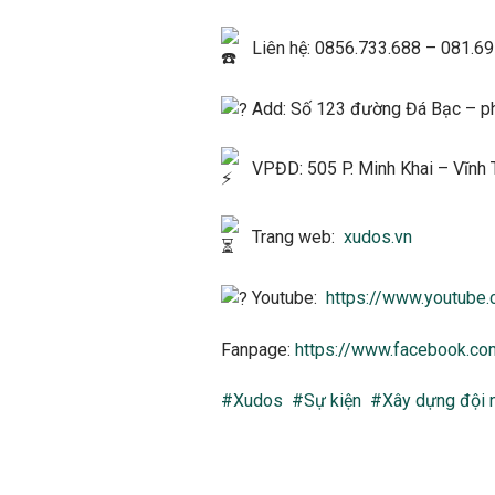
Liên hệ: 0856.733.688 – 081.6
Add: Số 123 đường Đá Bạc – ph
VPĐD: 505 P. Minh Khai – Vĩnh 
Trang web:
xudos.vn
Youtube:
https://www.youtub
Fanpage:
https://www.facebook.c
#Xudos
#Sự kiện
#Xây dựng đội