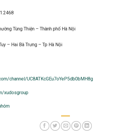
91.2468
ường Tùng Thiện – Thành phố Hà Nội
Tuy – Hai Bà Trưng – Tp Hà Nội
e.com/channel/UC8ATKcGEu7oYeP5db0bMH8g
om/xudosgroup
 nhóm