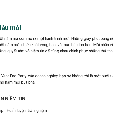
 đầu mới
một năm mà còn mở ra một hành trình mới. Những giây phút bùng n
ột năm mới nhiều khát vọng hơn, và mục tiêu lớn hơn. Mỗi nhân viê
ng, quyết tâm và niềm tin để cùng nhau chinh phục những thử thá
ear End Party của doanh nghiệp bạn sẽ không chỉ là một buổi tiệc,
cho năm mới bứt phá.
N NIỀM TIN
p | Huấn luyện, trải nghiệm