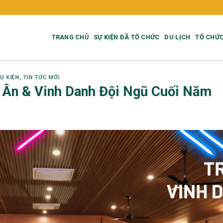
TRANG CHỦ
SỰ KIỆN ĐÃ TỔ CHỨC
DU LỊCH
TỔ CHỨC
Ự KIỆN
,
TIN TỨC MỚI
i Ân & Vinh Danh Đội Ngũ Cuối Năm